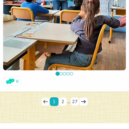
service de nos élèves.
0
1
2
...
27