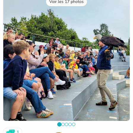
Voir les 17 photos
✅ Les bons réflexes :
💧 Buvez régulièrement de l’eau
🧢 Protégez-vous du soleil
🏠 Restez au frais aux heures les plus chaudes
👶 Surveillez particulièrement les enfants.
Le chef d'établissement, Patrick Le Roux
1