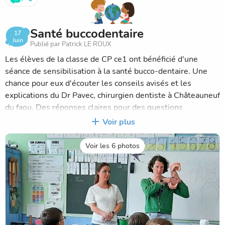
Santé buccodentaire
17
Juin
Publié par Patrick LE ROUX
Les élèves de la classe de CP ce1 ont bénéficié d'une
séance de sensibilisation à la santé bucco-dentaire. Une
chance pour eux d'écouter les conseils avisés et les
explications du Dr Pavec, chirurgien dentiste à Châteauneuf
du faou. Des réponses claires pour des questions
essentielles à leur âge : " Comment se brosser les dents
Voir plus
efficacement? Pourquoi les dents de lait tombent-elles?
Comment lutter contre les caries?"
Voir les 6 photos
Dr Pavec a pu ensuite explorer la dentition de chaque
élève. Enfin, petite récompense finale : une brosse à dent,
un dentifrice, un petit livre et un carnet rempli de conseils
en cadeau.
Merci à la maison de santé multisite du pays dardoup pour
cette intervention dans notre école. Une belle alliance au