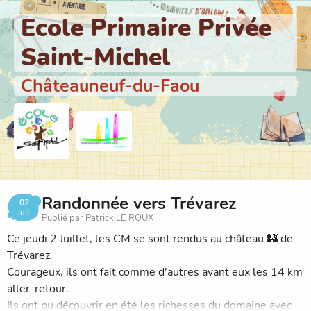
Ecole Primaire Privée
Saint-Michel
Châteauneuf-du-Faou
Randonnée vers Trévarez
02
Juil.
Publié par Patrick LE ROUX
Ce jeudi 2 Juillet, les CM se sont rendus au château 🏰 de
Trévarez.
Courageux, ils ont fait comme d'autres avant eux les 14 km
aller-retour.
Ils ont pu découvrir en été les richesses du domaine avec