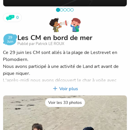
0
Les CM en bord de mer
29
Juin
Publié par Patrick LE ROUX
Ce 29 juin les CM sont allés à la plage de Lestrevet en
Plomodiern.
Nous avons participé à une activité de Land art avant de
pique niquer.
L'après-midi nous avons découvert le char à voile avec
bonheur.
Voir plus
Voir les 33 photos